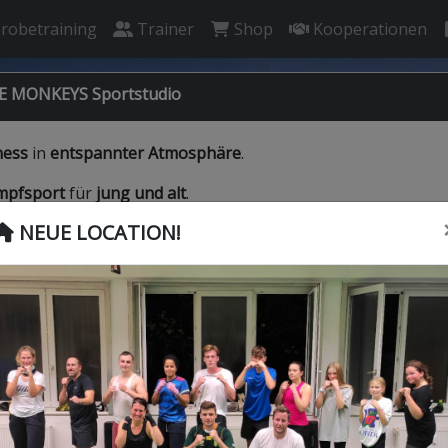
robetraining
Trainer
Shop
Kooperationen
VE MONKEYS Sportstudio
ness
in
entspannter Atmosphäre
.
mpfsport
für
jung und alt
.
NEUE LOCATION!
ne Poser und Knochenbrecher –
er trotzdem
mit Ehrgeiz
und einem
klaren Ziel
!
lde Dich noch heute zum
Probetraining
bei einem unserer
se an.
 machen Dich fit!