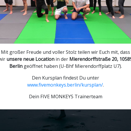
ANMELDUNG ZUM PROBETRAINING
Mierendorffstraße 20, 10589 Berlin
Mehr als 70 Google Bewertungen mit 5,0
Mit großer Freude und voller Stolz teilen wir Euch mit, dass
wir
unsere neue Location
in der
Mierendorffstraße 20, 1058
Berlin
geöffnet haben (U-Bhf Mierendorffplatz U7).
Den Kursplan findest Du unter
www.fivemonkeys.berlin/kursplan/
.
Dein FIVE MONKEYS Trainerteam