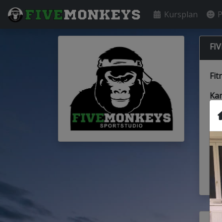
Kursplan
P
FI
Fit
Ka
Oh
ab
Me
Kur
Wir